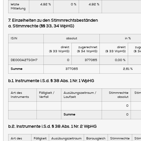
letzte
4,92 %
0 %
4,92 %
Mitteilung
7. Einzelheiten zu den Stimmrechtsbeständen
a. Stimmrechte (§§ 33, 34 WpHG)
ISIN
absolut
in %
direkt
zugerechnet
direkt
zug
(§ 33 WpHG)
(§ 34 WpHG)
(§ 33 WpHG)
(§ 
DE000A2TSQH7
0
377065
0,00 %
Summe
377065
2,61 %
b.1. Instrumente i.S.d. § 38 Abs. 1 Nr. 1 WpHG
Art des
Fälligkeit /
Ausübungszeitraum /
Stimmrechte
Sti
Instruments
Verfall
Laufzeit
absolut
0
Summe
0
b.2. Instrumente i.S.d. § 38 Abs. 1 Nr. 2 WpHG
Art des
Fälligkeit
Ausübungszeitraum
Barausgleich
Stimmrechte
Sti