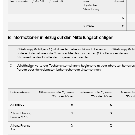
Instruments
/ Verfall
/ Laufzeit
oder
absolut
physische
Abwicklung
0
Summe
0
8. Informationen in Bezug auf den Mitteilungspflichtigen
Mitteilungspflichtiger (3.) wird weder beherrscht noch beherrscht Mitteilungspflicht
andere Unternehmen, die Stimmrechte des Emittenten (1.) halten oder denen
Stimmrechte des Emittenten zugerechnet werden.
X
Vollständige Kette der Tochterunternehmen, beginnend mit der obersten beherrs
Person oder dem obersten beherrschenden Unternehmen:
Unternehmen
Stimmrechte in %, wenn
Instrumente in %, wenn
Summe in
3% oder höher
5% oder höher
5% od
Allianz SE
%
%
Allianz Holding
%
%
France SAS
Allianz France
%
%
S.A.