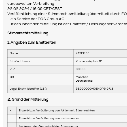
europaweiten Verbreitung
22.02.2024 / 16:09 CET/CEST
Veröffentlichung einer Stimmrechtsmitteilung übermittelt durch 
– ein Service der EQS Group AG.
Für den Inhalt der Mitteilung ist der Emittent / Herausgeber verantw
Stimmrechtsmitteilung
1. Angaben zum Emittenten
Name:
KATEK SE
Straße, Hausnr.:
Promenadeplatz 12
PLZ:
80333
Ort:
München
Deutschland
Legal Entity Identifier (LEI):
5299000GH0E40P6I9F13
2. Grund der Mitteilung
X
Erwerb bzw. Veräußerung von Aktien mit Stimmrechten
Erwerb bzw. Veräußerung von Instrumenten
Änderung der Gesamtzahl der Stimmrechte