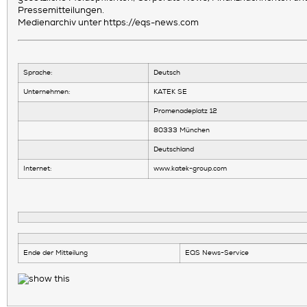
Pressemitteilungen.
Medienarchiv unter https://eqs-news.com
Sprache:
Deutsch
Unternehmen:
KATEK SE
Promenadeplatz 12
80333 München
Deutschland
Internet:
www.katek-group.com
Ende der Mitteilung
EQS News-Service