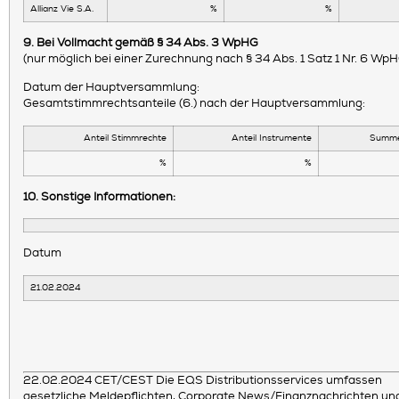
Allianz Vie S.A.
%
%
9. Bei Vollmacht gemäß § 34 Abs. 3 WpHG
(nur möglich bei einer Zurechnung nach § 34 Abs. 1 Satz 1 Nr. 6 Wp
Datum der Hauptversammlung:
Gesamtstimmrechtsanteile (6.) nach der Hauptversammlung:
Anteil Stimmrechte
Anteil Instrumente
Summe
%
%
10. Sonstige Informationen:
Datum
21.02.2024
22.02.2024 CET/CEST Die EQS Distributionsservices umfassen
gesetzliche Meldepflichten, Corporate News/Finanznachrichten un