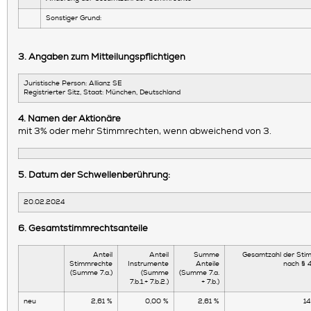
Sonstiger Grund:
3. Angaben zum Mitteilungspflichtigen
Juristische Person:
Allianz SE
Registrierter Sitz, Staat:
München
,
Deutschland
4. Namen der Aktionäre
mit 3% oder mehr Stimmrechten, wenn abweichend von 3.
5. Datum der Schwellenberührung:
20.02.2024
6. Gesamtstimmrechtsanteile
Anteil
Anteil
Summe
Gesamtzahl der Sti
Stimmrechte
Instrumente
Anteile
nach §
(Summe 7.a.)
(Summe
(Summe 7.a.
7.b.1.+ 7.b.2.)
+ 7.b.)
neu
2,61 %
0,00 %
2,61 %
1