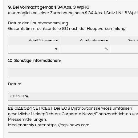
9. Bei Vollmacht gemäß § 34 Abs. 3 WpHG
(nur möglich bei einer Zurechnung nach § 34 Abs. 1 Satz 1 Nr. 6 Wp
Datum der Hauptversammlung:
Gesamtstimmrechtsanteile (6.) nach der Hauptversammlung:
Anteil Stimmrechte
Anteil Instrumente
Summe
%
%
10. Sonstige Informationen:
Datum
21.02.2024
22.02.2024 CET/CEST Die EQS Distributionsservices umfassen
gesetzliche Meldepflichten, Corporate News/Finanznachrichten un
Pressemitteilungen.
Medienarchiv unter https://eqs-news.com