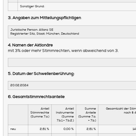
Sonstiger Grund:
3. Angaben zum Mitteilungspflichtigen
Juristische Person: Allianz SE
Registrierter Sitz, Staat: München, Deutschland
4. Namen der Aktionäre
mit 3% oder mehr Stimmrechten, wenn abweichend von 3.
5. Datum der Schwellenberührung:
20.02.2024
6. Gesamtstimmrechtsanteile
Anteil
Anteil
Summe
Gesamtzahl der Sti
Stimmrechte
Instrumente
Anteile
nach §
(Summe 7.a.)
(Summe
(Summe 7.a.
7.b.1.+ 7.b.2.)
+ 7.b.)
neu
2,61 %
0,00 %
2,61 %
1