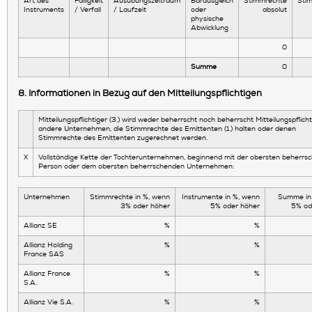
Art des
Fälligkeit
Ausübungszeitraum
Barausgleich
Stimmrechte
Sti
Instruments
/ Verfall
/ Laufzeit
oder
absolut
physische
Abwicklung
0
Summe
0
8. Informationen in Bezug auf den Mitteilungspflichtigen
Mitteilungspflichtiger (3.) wird weder beherrscht noch beherrscht Mitteilungspflicht
andere Unternehmen, die Stimmrechte des Emittenten (1.) halten oder denen
Stimmrechte des Emittenten zugerechnet werden.
X
Vollständige Kette der Tochterunternehmen, beginnend mit der obersten beherrs
Person oder dem obersten beherrschenden Unternehmen:
Unternehmen
Stimmrechte in %, wenn
Instrumente in %, wenn
Summe in
3% oder höher
5% oder höher
5% od
Allianz SE
%
%
Allianz Holding
%
%
France SAS
Allianz France
%
%
S.A.
Allianz Vie S.A.
%
%