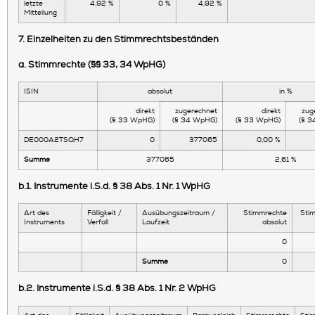
letzte
4,92 %
0 %
4,92 %
Mitteilung
7. Einzelheiten zu den Stimmrechtsbeständen
a. Stimmrechte (§§ 33, 34 WpHG)
ISIN
absolut
in %
direkt
zugerechnet
direkt
zug
(§ 33 WpHG)
(§ 34 WpHG)
(§ 33 WpHG)
(§ 
DE000A2TSQH7
0
377065
0,00 %
Summe
377065
2,61 %
b.1. Instrumente i.S.d. § 38 Abs. 1 Nr. 1 WpHG
Art des
Fälligkeit /
Ausübungszeitraum /
Stimmrechte
Sti
Instruments
Verfall
Laufzeit
absolut
0
Summe
0
b.2. Instrumente i.S.d. § 38 Abs. 1 Nr. 2 WpHG