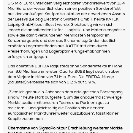
5,5 Mio. Euro unter dem vergleichbaren Vorjahreswert von 16,4
Mio. Euro, der wesentlich durch einen positiven Sondereffekt
aus der vorläufigen Kaufpreisallokation der erworbenen Assets
der Leesys (Leipzig Electronic Systems GmbH, heute KATEK
Leipzig GmbH) beeinflusst wurde. Gleichzeitig wirken sich
jedoch die anhaltenden Liefer-, Logistik- und Materialengpässe
sowie die damit verbundenen Mehrkosten temporär im
Konzernergebnis und den aus Sicherheitsgründen deutlich
erhöhten Lagerbeständen aus. KATEK tritt dem durch
Preiserhöhungen und Lageroptimierungs-maßnahmen
erfolgreich entgegen.
Das operative EBITDA (adjusted) ohne Sondereffekte in Höhe
von 9,6 Mio. Euro im ersten Quartal 2022 liegt deutlich über
dem Vorjahr in Höhe von 7,1 Mio. Euro. Die EBITDA-Marge
(adjusted) verbesserte sich von 5,2 % auf 5,9 %.
„Ziemlich genau ein Jahr nach dem erfolgreichen Börsengang
sind wir heute stark aufgestellt, um die andauernd schwierige
Marktsituation mit unseren Teams und Partnern gut zu
meistern – und gleichzeitig die Position als einer der
europäischen Marktführer weiter auszubauen“, fasst Rainer
Koppitz zusammen.
Übernahme von SigmaPoint zur Erschließung weiterer Märkte